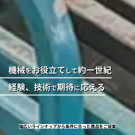
機械
お役立て
約一世紀
を
して
経験、技術
期待
応える
で
に
幅広いラインナップから条件に合った商品をご提案