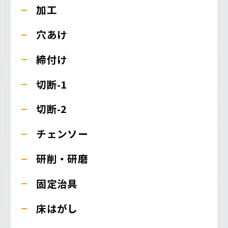
加工
穴あけ
締付け
切断-1
切断-2
チェンソー
研削・研磨
固定治具
床はがし