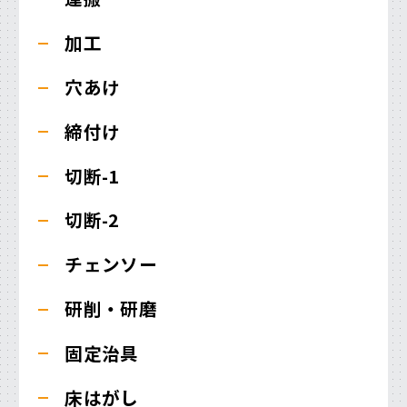
加工
穴あけ
締付け
切断-1
切断-2
チェンソー
研削・研磨
固定治具
床はがし