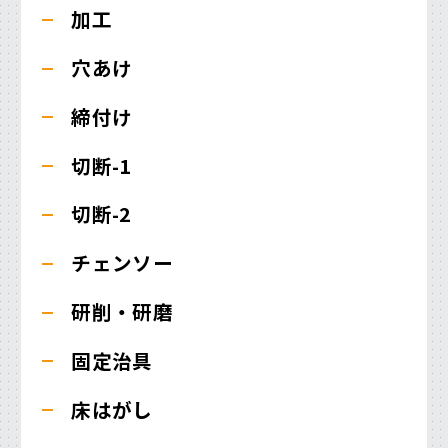
加工
穴あけ
締付け
切断-1
切断-2
チェンソー
研削・研磨
固定治具
床はがし