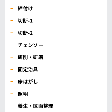
締付け
切断-1
切断-2
チェンソー
研削・研磨
固定治具
床はがし
照明
養生・区画整理