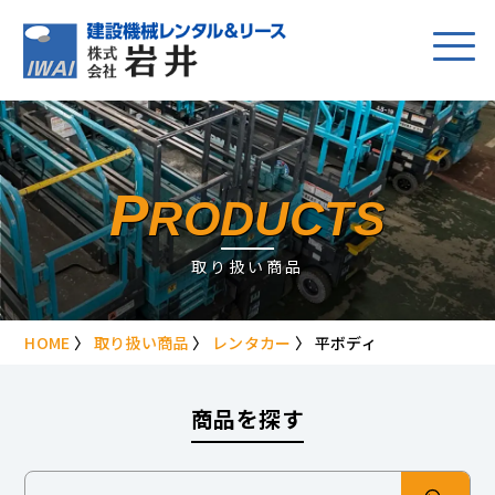
P
RODUCTS
取り扱い商品
HOME
〉
取り扱い商品
〉
レンタカー
〉
平ボディ
商品を探す