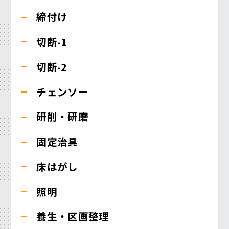
締付け
切断-1
切断-2
チェンソー
研削・研磨
固定治具
床はがし
照明
養生・区画整理